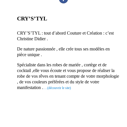
CRY’S’TYL
prestataire mariage robe de mariée 88 Vosges
CRY’S’TYL : tout d’abord Couture et Création : c’est
Christine Didier .
De nature passionnée , elle crée tous ses modèles en
pièce unique .
Spécialiste dans les robes de mariée , cortège et de
cocktail ,elle vous écoute et vous propose de réaliser la
robe de vos rêves en tenant compte de votre morphologie
, de vos couleurs préférées et du style de votre
manifestation .
….(découvrir le s
ite)
Ce prestataire professionnelle mariage mettra tout son savoir faire et son expérience pour vous faire sur
mesure une robe . Qui vous mettra en valeur vous , votre silhouette et votre personnalité, pour que vous soyez
la plus belle en ce jour. Du sur mesure de la robe unique .