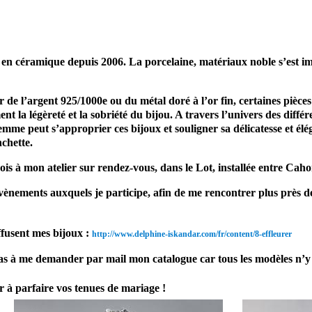
mariage accessoire mariage bijou Mariage & Savoir faire
éramique depuis 2006. La porcelaine, matériaux noble s’est impo
 de l’argent 925/1000e ou du métal doré à l’or fin, certaines pièce
nt la légèreté et la sobriété du bijou. A travers l’univers des diff
emme peut s’approprier ces bijoux et souligner sa délicatesse et
chette.
çois à mon atelier sur rendez-vous, dans le Lot, installée entre Caho
ènements auxquels je participe, afin de me rencontrer plus près d
ffusent mes bijoux :
http://www.delphine-
iskandar.com/fr/content/8-
effleurer
 pas à me demander par mail mon catalogue car tous les modèles n’y 
r à parfaire vos tenues de mariage !