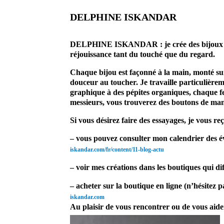
DELPHINE ISKANDAR
prestataire mariage site 
DELPHINE ISKANDAR : je crée des bijoux en c
réjouissance tant du touché que du regard.
Chaque bijou est
façonné à la main, monté sur
douceur au toucher. Je travaille particulièreme
graphique à des pépites organiques, chaque f
messieurs, vous trouverez des boutons de man
Si vous désirez faire des essayages, je vous re
– vous pouvez consulter mon calendrier des év
iskandar.com/fr/content/11-
blog-actu
– voir mes créations dans les boutiques qui di
– acheter sur la boutique en ligne (n’hésitez
iskandar.com
Au plaisir de vous rencontrer ou de vous aide