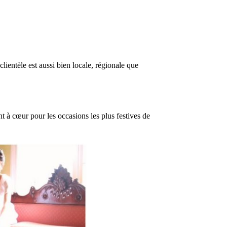
lientèle est aussi bien locale, régionale que
.
t à cœur pour les occasions les plus festives de
En conclusion , ce prestataire
créera pour vous LA robe de
mariée.