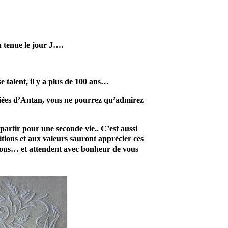
 tenue le jour J….
e talent, il y a plus de 100 ans…
ariées d’Antan, vous ne pourrez qu’admirez
 partir pour une seconde vie.. C’est aussi
itions et aux valeurs sauront apprécier ces
 à vous… et attendent avec bonheur de vous
En effet, ce prestataire mariage saura
embellir ce jour d’exception. Par
conséquent, vous serez ravi de cette
prestation mariage. Probablement que
pour ce jour, vous aimerez vous