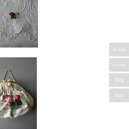
différencier des autres. En conclusion
sur ce site, vous trouverez des
prestataires professionnels du mariage.
Mariage & Savoir faire est le seul site
Français qui vous permettra de trouver
de véritables artisans. Ils seront tous de
part leur métier et leur artisanat français,
Retour
trouver le concept idéal pour votre
mariage. Ce site national est le seul
Accueil
regroupement d’artisans français qui vous
permettront d’avoir un jour d’exception.
Très certenainement, vous trouverez un
Blog
professionnel à coté de chez vous. Depuis
des années nous nous efforçons de trouver
Haut
les personnes compétentes pour votre jour
J.