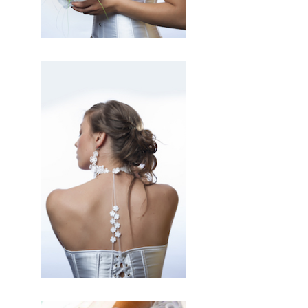
Français qui vous permettra de
trouver de véritables artisans. Ils
seront tous de part leur métier et leur
artisanat francais, trouver le concept
idéal pour votre mariage. Ce site
national est le seul regroupement
d’artisans français qui vous
permettront d’avoir un jour
d’excetpion. Très certenainement,
vous trouverez un professionnel à
coté de chez vous. Depuis des
années nous nous efforcons de
trouver les personnes compétentes
pour votre jour J.