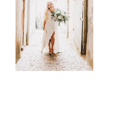
er des
autres. En
conclusio
n sur ce
site, vous
trouverez
des
prestatair
es
professio
nnels du
mariage.
Mariage
& Savoir
faire est le seul site Français qui vous permettra de trouver de véritables artisans. Ils seront tous de part leur
métier et leur artisanat francais, trouver le concept idéal pour votre mariage. Ce site national est le seul
regroupement d’artisans français qui vous permettront d’avoir un jour d’excetpion. Très certenainement, vous
trouverez un professionnel à coté de chez vous. Depuis des années nous nous efforcons de trouver les
personnes compétentes pour votre jour J.