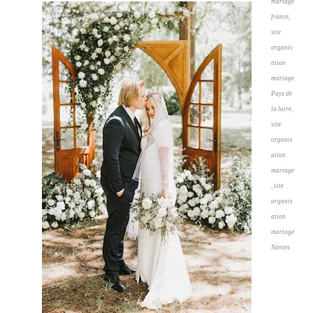
mariage
france,
site
organis
ation
mariage
Pays de
la loire,
site
organis
ation
mariage
, site
organis
ation
mariage
Nantes
En effet,
ce
prestatair