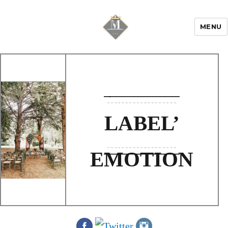
MENU
Mariage & Savoir
faire
LABEL’
EMOTION