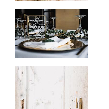
e mariage
saura
embellir
ce jour
d’excepti
on. Par
conséque
nt, vous
serez ravi
de cette
prestation
mariage.
Probable
ment que
pour ce
jour, vous
aimerez
vous
différenci