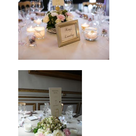
conclusio
n sur ce
site, vous
trouverez
des
prestatair
es
professio
nnels du
mariage.
Mariage & Savoir faire est le seul
site Français qui vous permettra de
trouver de véritables artisans. Ils
seront tous de part leur métier et leur
artisanat francais, trouver le concept
idéal pour votre mariage. Ce site
national est le seul regroupement
d’artisans français qui vous
permettront d’avoir un jour