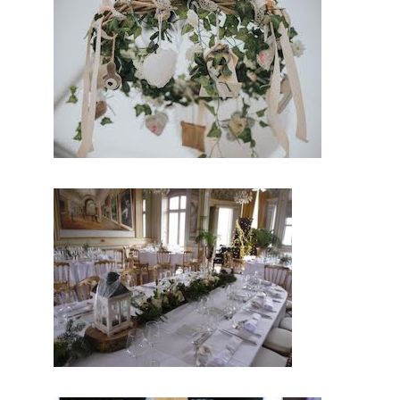
En effet,
ce
prestatair
e mariage
saura
embellir
ce jour d’exception.
Par conséquent,
vous serez ravi de
cette prestation
mariage.
Probablement que
pour ce jour, vous
aimerez vous
différencier des
autres. En