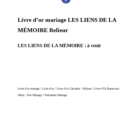
Livre d’or mariage LES LIENS DE LA
MÉMOIRE Relieur
LES LIENS DE LA MÉMOIRE :
à venir
Livre d’or mariage / Livre d’or / Livre d’or Calvados / Reliure / Livre d’Or Baron-sur-
Odon / Site Mariage / Prestataire Mariage
En effet, ce prestataire mariage saura embellir ce jour d’exception. Par conséquent, vous serez ravi de cette
prestation mariage. Probablement que pour ce jour, vous aimerez vous différencier des autres. En conclusion
sur ce site, vous trouverez des prestataires professionnels du mariage. Mariage & Savoir faire est le seul site
Français qui vous permettra de trouver de véritables artisans. Ils seront tous de part leur métier et leur