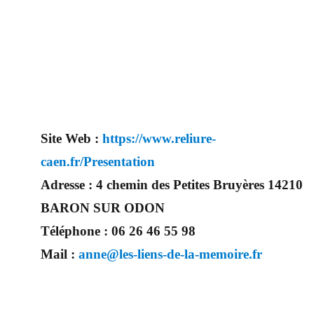
artisanat français, trouver le concept idéal pour votre mariage. Ce site national est le seul regroupement
d’artisans français qui vous permettront d’avoir un jour d’exception. Très certenainement, vous trouverez un
professionnel à coté de chez vous. Depuis des années nous nous efforçons de trouver les personnes
compétentes pour votre jour J.
Site Web :
https://www.reliure-
caen.fr/Presentation
Adresse :
4 chemin des Petites Bruyères 14210
BARON SUR ODON
Téléphone :
06 26 46 55 98
Mail :
anne@les-liens-de-la-memoire.fr