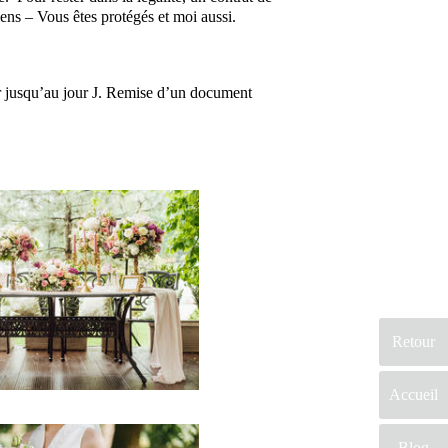
yens – Vous êtes protégés et moi aussi.
er jusqu’au jour J. Remise d’un document
En effet, ce
prestataire mariage
Retour
saura embellir ce
jour d’exception. Par
Accueil
conséquent, vous
serez ravi de cette
prestation mariage.
Blog