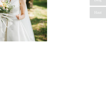
Probablement que
pour ce jour, vous
Haut
aimerez vous
différencier des
autres. En
conclusion sur ce
site, vous trouverez
des prestataires
professionnels du
 leur métier et leur artisanat français, trouver le concept idéal pour votre mariage. Ce site
s trouverez un professionnel à coté de chez vous. Depuis des années nous nous efforçons de