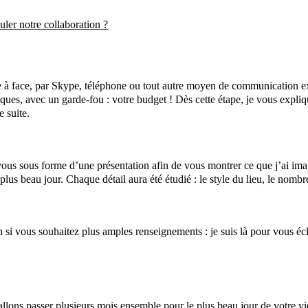
ler notre collaboration ?
ce à face, par Skype, téléphone ou tout autre moyen de communication ex
ues, avec un garde-fou : votre budget ! Dès cette étape, je vous expliqu
 suite.
vous sous forme d’une présentation afin de vous montrer ce que j’ai im
plus beau jour. Chaque détail aura été étudié : le style du lieu, le nomb
on si vous souhaitez plus amples renseignements : je suis là pour vous é
llons passer plusieurs mois ensemble pour le plus beau jour de votre vie