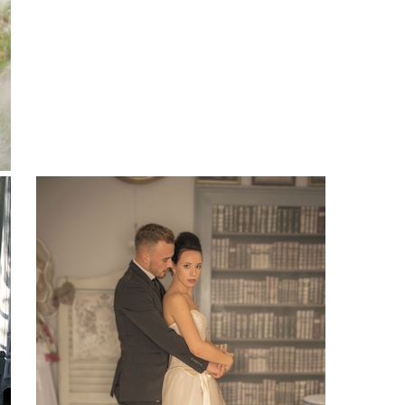
Enfin en Moselle ,
mariée. Par conséq
obtiendrez la robe