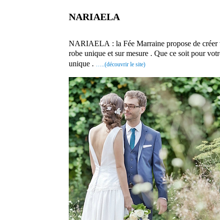
NARIAELA
prestataire mariage créateur robe de mariée Moselle
NARIAELA : la Fée Marraine propose de créer votr
robe
unique
et sur mesure . Que ce soit pour votr
unique .
…..(découvrir le site)