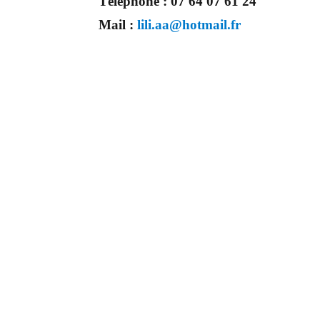
Téléphone :
07 64 07 61 24
Mail :
lili.aa@hotmail.fr