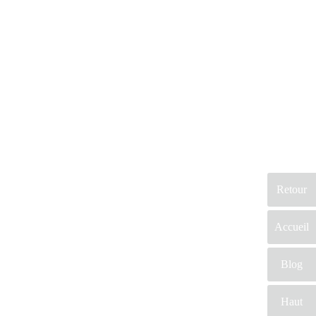
 un prestataire professionnel du mariage , qui vous créera sur mesure votre robe de
uent, vous aurez le savoir faire et l’expérience de cet artisan . En conclusion, vous
 de mariée tant désiré.
Retour
Accueil
Blog
Haut