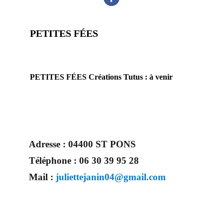
PETITES FÉES
artisan prestataire Provence alpes cotes d’azur création tutu
mariage cortège Mariage & Savoir faire
PETITES FÉES Créations Tutus : à venir
Adresse :
04400 ST PONS
Téléphone :
06 30 39 95 28
Mail :
juliettejanin04@gmail.com