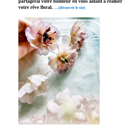
partagerai votre bonheur en vous aidant à réaliser
votre rêve floral.
….(découvrir le site)
En effet, ce
prestataire mariage
saura embellir ce
jour d’exception.
Par conséquent,
vous serez ravi de
cette prestation
mariage.
Probablement que
pour ce jour, vous
aimerez vous
différencier des
autres. En
conclusion sur ce
site, vous trouverez
des prestataires
professionnels du