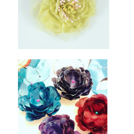
onnel à
coté de
chez
vous.
Depuis
des
années
nous
nous
efforcons
de trouver
les
personnes
compétent
es pour
votre jour
J.