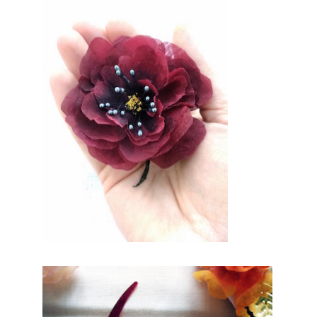
mariage. Mariage &
Savoir faire est le
seul site Français qui
vous permettra de
trouver de véritables
artisans. Ils seront
tous de part leur
métier et leur
artisanat francais,
trouver le concept
idéal pour votre
mariage. Ce site
national est le seul
regroupement
d’artisans français
qui vous permettront
d’
av
oi
r