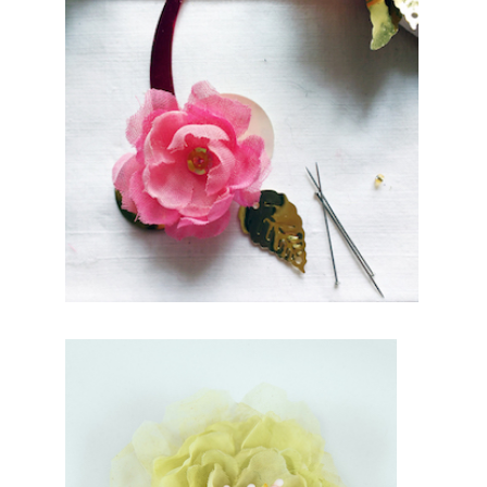
un
jo
ur
d’
ex
ce
tpi
on
.
Tr
ès
ce
rt
en
ainemen
t, vous
trouvere
z un
professi