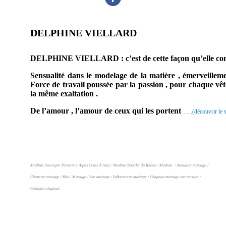
DELPHINE VIELLARD
prestataire mariage modiste Marseille Bouche d
DELPHINE
VIELLARD
:
c’est de cette façon qu’elle co
Sensualité dans le modelage de la matière , émerveillem
Force de travail poussée par la passion , pour chaque vêt
la même exaltation .
De l’amour , l’amour de ceux qui les portent
…..(découvrir le s
Modiste Auvergne Provence Alpes Cotes d’Azur / Modiste Bouche du Rhone / Modiste / Annuaire mariage /
Chapeau mariage / Bibi / Mariage / Site mariage / Influenceur mariage / Chapeau mariage sur-mesure /
Création chapeau
En effet, ce prestataire mariage saura embellir ce jour d’exception. Par conséquent, vous serez ravi de cette
prestation mariage. Probablement que pour ce jour, vous aimerez vous différencier des autres. En conclusion