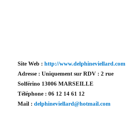
sur ce site, vous trouverez des prestataires professionnels du mariage. Mariage & Savoir faire est le seul site
Français qui vous permettra de trouver de véritables artisans. Ils seront tous de part leur métier et leur
artisanat français, trouver le concept idéal pour votre mariage. Ce site national est le seul regroupement
d’artisans français qui vous permettront d’avoir un jour d’exception. Très certenainement, vous trouverez un
professionnel à coté de chez vous. Depuis des années nous nous efforçons de trouver les personnes
compétentes pour votre jour J.
Site Web :
http://www.delphineviellard.com
Adresse :
Uniquement sur RDV : 2 rue
Solférino 13006 MARSEILLE
Téléphone :
06 12 14 61 12
Mail :
delphineviellard@hotmail.com