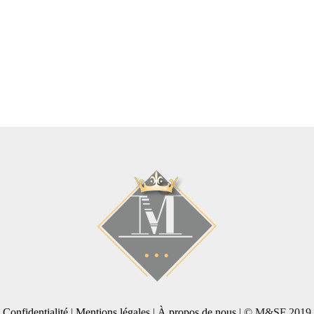
Confidentialité
|
Mentions légales
|
À propos de nous
| © M&SF 2019