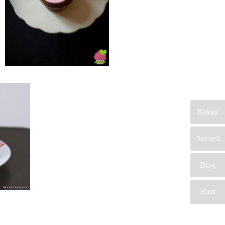
vous serez ravi
de cette
prestation
mariage.
Probablement
que pour ce
jour, vous
aimerez vous différencier des autres. En conclusion sur ce site,
vous trouverez des prestataires professionnels du mariage.
Retour
Mariage & Savoir faire est le seul site Français qui vous
permettra de trouver de véritables artisans. Ils seront tous de
part leur métier et leur artisanat français, trouver le concept
Accueil
idéal pour votre mariage. Ce site national est le seul
regroupement d’artisans français qui vous permettront d’avoir
Blog
un jour d’exception. Très certenainement, vous trouverez un
professionnel à coté de chez vous. Depuis des années nous
Haut
nous efforçons de trouver les personnes compétentes pour
votre jour J.