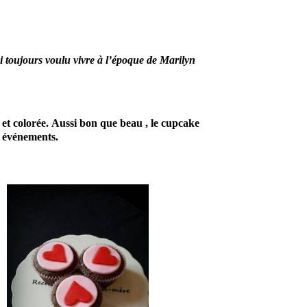
ai toujours voulu vivre à l’époque de Marilyn
 et colorée.
Aussi bon que beau , le cupcake
s événements.
En effet, ce
prestataire
mariage saura
embellir ce
jour
d’exception.
Par
conséquent,