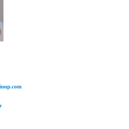
Enfin un prestataire sur l’Ile de France, qui prendra soin de vous confection de bon cupcake. En conséquent selon vos gouts
auriez à manger.
pinup.com
r